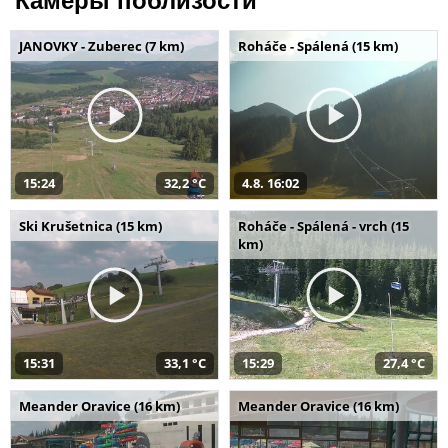
Камеры поблизости
JANOVKY - Zuberec (7 km)
Roháče - Spálená (15 km)
15:24
32,2 °C
4.8. 16:02
Ski Krušetnica (15 km)
Roháče - Spálená - vrch (15
km)
15:31
33,1 °C
15:29
27,4 °C
Meander Oravice (16 km)
Meander Oravice (16 km)