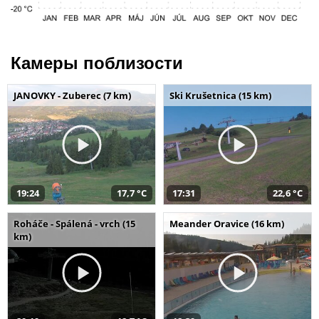
Камеры поблизости
JANOVKY - Zuberec (7 km)
Ski Krušetnica (15 km)
19:24
17,7 °C
17:31
22,6 °C
Roháče - Spálená - vrch (15
Meander Oravice (16 km)
km)