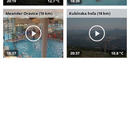
20:19
12,7 °C
18:39
Meander Oravice (16 km)
Kubínska hoľa (18 km)
18:37
20:37
10,8 °C