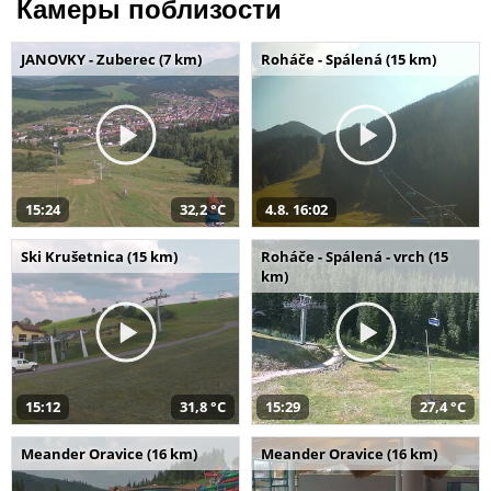
Камеры поблизости
JANOVKY - Zuberec (7 km)
Roháče - Spálená (15 km)
15:24
32,2 °C
4.8. 16:02
Ski Krušetnica (15 km)
Roháče - Spálená - vrch (15
km)
15:12
31,8 °C
15:29
27,4 °C
Meander Oravice (16 km)
Meander Oravice (16 km)