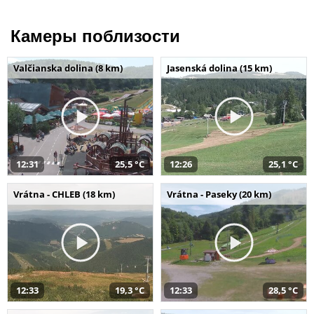
Камеры поблизости
Valčianska dolina (8 km)
Jasenská dolina (15 km)
12:31
25,5 °C
12:26
25,1 °C
Vrátna - CHLEB (18 km)
Vrátna - Paseky (20 km)
12:33
19,3 °C
12:33
28,5 °C