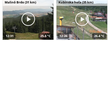
Malinô Brdo (31 km)
Kubínska hoľa (35 km)
12:31
25,6 °C
12:26
26,4 °C