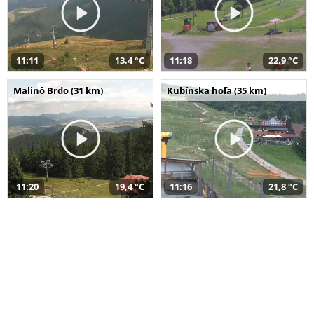
11:11
13,4 °C
11:18
22,9 °C
Malinô Brdo (31 km)
Kubínska hoľa (35 km)
11:20
19,4 °C
11:16
21,8 °C