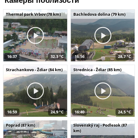
Камеры поблизости
Thermal park Vrbov (78 km)
Bachledova dolina (79 km)
16:37
32,3 °C
16:56
28,7 °C
Strachankovo - Ždiar (84 km)
Strednica - Ždiar (85 km)
16:59
24,9 °C
16:40
24,5 °C
Poprad (87 km)
Slovenský raj - Podlesok (87
km)