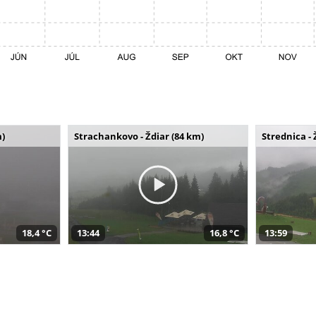
m)
Strachankovo - Ždiar (84 km)
Strednica - 
18,4 °C
13:44
16,8 °C
13:59