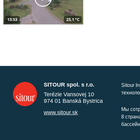
13:53
23,1 °C
SITOUR spol. s r.o.
Sitour I
техноло
Terézie Vansovej 10
974 01 Banská Bystrica
Мы сотр
www.sitour.sk
8 стран
бассейн