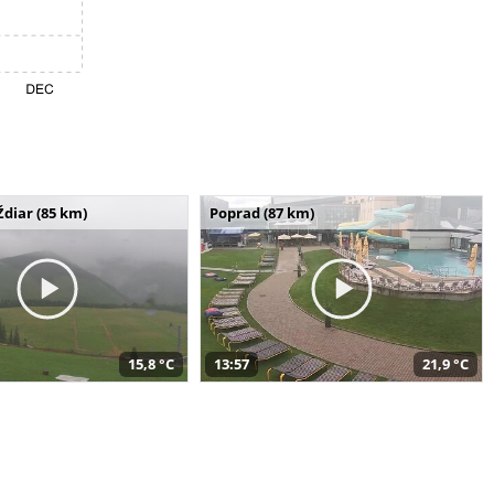
Ždiar (85 km)
Poprad (87 km)
15,8 °C
13:57
21,9 °C