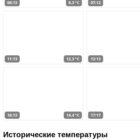
06:13
8,3 °C
07:12
11:13
12,3 °C
12:13
16:13
14,4 °C
17:17
Исторические температуры