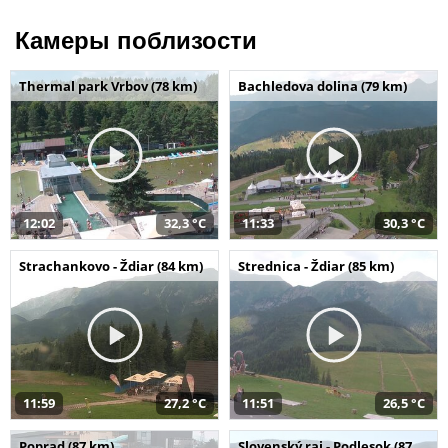
Камеры поблизости
Thermal park Vrbov (78 km)
Bachledova dolina (79 km)
12:02
32,3 °C
11:33
30,3 °C
Strachankovo - Ždiar (84 km)
Strednica - Ždiar (85 km)
11:59
27,2 °C
11:51
26,5 °C
Poprad (87 km)
Slovenský raj - Podlesok (87