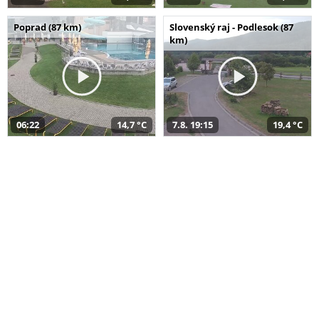
Poprad (87 km)
Slovenský raj - Podlesok (87
km)
06:22
14,7 °C
7.8. 19:15
19,4 °C