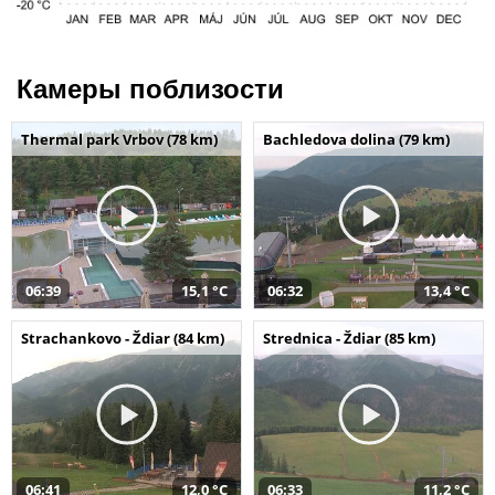
Камеры поблизости
Thermal park Vrbov (78 km)
Bachledova dolina (79 km)
06:39
15,1 °C
06:32
13,4 °C
Strachankovo - Ždiar (84 km)
Strednica - Ždiar (85 km)
06:41
12,0 °C
06:33
11,2 °C