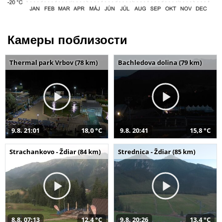
Камеры поблизости
Thermal park Vrbov (78 km)
Bachledova dolina (79 km)
9.8. 21:01
18,0 °C
9.8. 20:41
15,8 °C
Strachankovo - Ždiar (84 km)
Strednica - Ždiar (85 km)
8.8. 07:13
12,4 °C
9.8. 20:26
13,4 °C