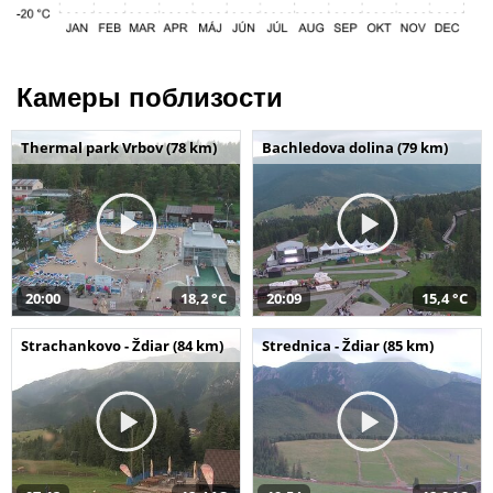
Камеры поблизости
Thermal park Vrbov (78 km)
Bachledova dolina (79 km)
20:00
18,2 °C
20:09
15,4 °C
Strachankovo - Ždiar (84 km)
Strednica - Ždiar (85 km)