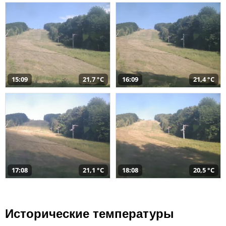
15:09
21,7 °C
16:09
21,4 °C
17:08
21,1 °C
18:08
20,5 °C
Исторические температуры