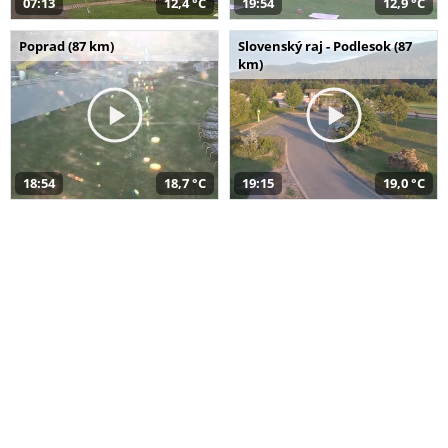
07:13
12,4 °C
19:54
12,9 °C
Poprad (87 km)
Slovenský raj - Podlesok (87
km)
18:54
18,7 °C
19:15
19,0 °C