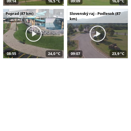
09:14
16,5 °C
09:09
16,0 °C
Poprad (87 km)
Slovenský raj - Podlesok (87
km)
08:55
24,0 °C
09:07
23,9 °C