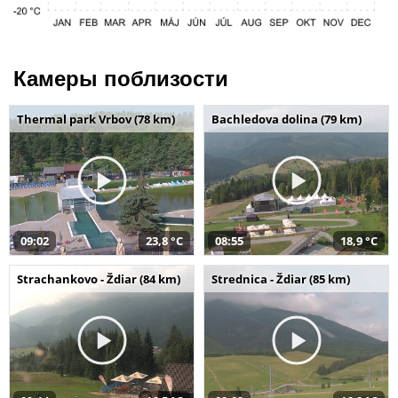
Камеры поблизости
Thermal park Vrbov (78 km)
Bachledova dolina (79 km)
09:02
23,8 °C
08:55
18,9 °C
Strachankovo - Ždiar (84 km)
Strednica - Ždiar (85 km)