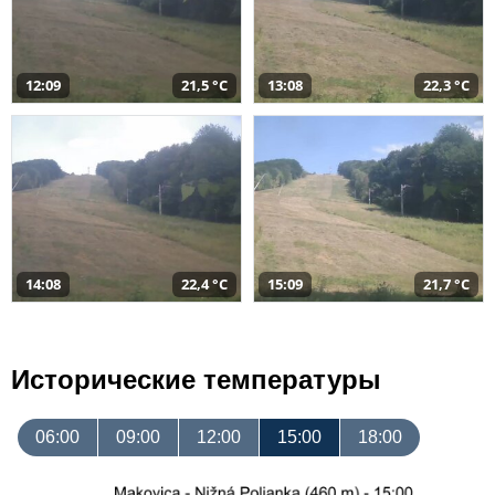
12:09
21,5 °C
13:08
22,3 °C
14:08
22,4 °C
15:09
21,7 °C
Исторические температуры
06:00
09:00
12:00
15:00
18:00