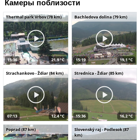
Камеры поблизости
Thermal park Vrbov (78 km)
Bachledova dolina (79 km)
15:36
21,9 °C
15:19
19,1 °C
Strachankovo - Ždiar (84 km)
Strednica - Ždiar (85 km)
07:13
12,4 °C
15:36
16,2 °C
Poprad (87 km)
Slovenský raj - Podlesok (87
km)