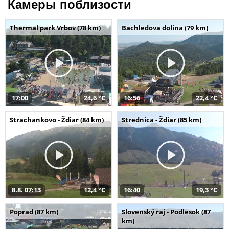
Камеры поблизости
Thermal park Vrbov (78 km)
Bachledova dolina (79 km)
17:00
24,6 °C
16:56
22,4 °C
Strachankovo - Ždiar (84 km)
Strednica - Ždiar (85 km)
8.8. 07:13
12,4 °C
16:40
19,3 °C
Poprad (87 km)
Slovenský raj - Podlesok (87
km)