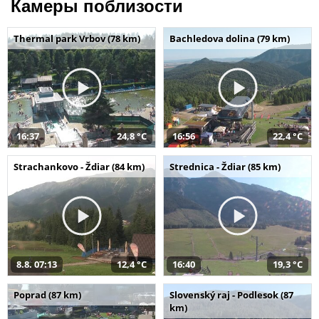
Камеры поблизости
Thermal park Vrbov (78 km)
Bachledova dolina (79 km)
16:37
24,8 °C
16:56
22,4 °C
Strachankovo - Ždiar (84 km)
Strednica - Ždiar (85 km)
8.8. 07:13
12,4 °C
16:40
19,3 °C
Poprad (87 km)
Slovenský raj - Podlesok (87
km)