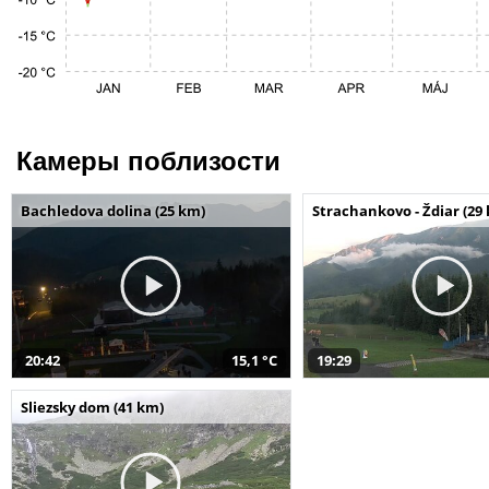
Камеры поблизости
Bachledova dolina (25 km)
Strachankovo - Ždiar (29
20:42
15,1 °C
19:29
Sliezsky dom (41 km)