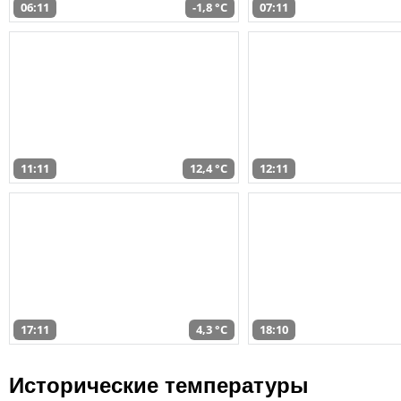
06:11
-1,8 °C
07:11
11:11
12,4 °C
12:11
17:11
4,3 °C
18:10
Исторические температуры