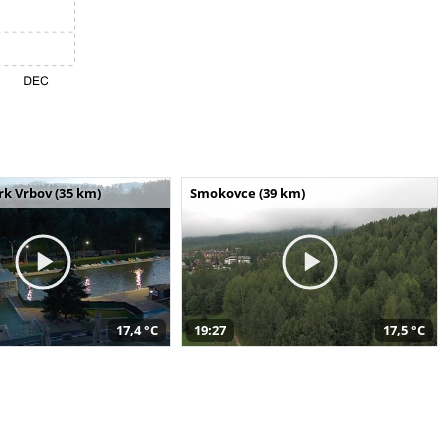
k Vrbov (35 km)
Smokovce (39 km)
17,4 °C
19:27
17,5 °C