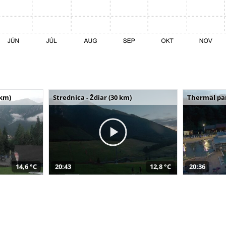
 km)
Strednica - Ždiar (30 km)
Thermal par
14,6 °C
20:43
12,8 °C
20:36