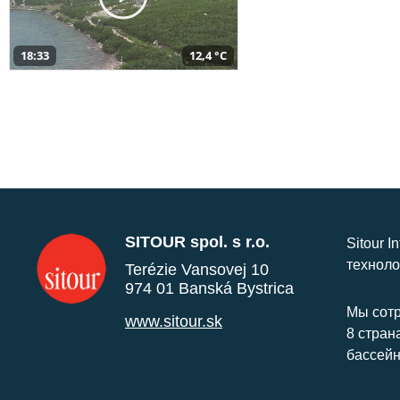
18:33
12,4 °C
SITOUR spol. s r.o.
Sitour I
техноло
Terézie Vansovej 10
974 01 Banská Bystrica
Мы сотр
www.sitour.sk
8 стран
бассейн