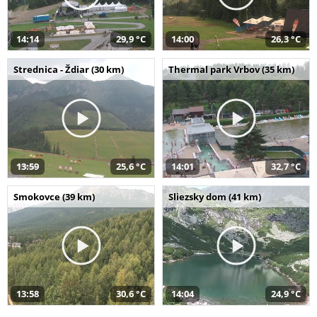
14:14
29,9 °C
14:00
26,3 °C
Strednica - Ždiar (30 km)
Thermal park Vrbov (35 km)
13:59
25,6 °C
14:01
32,7 °C
Smokovce (39 km)
Sliezsky dom (41 km)
13:58
30,6 °C
14:04
24,9 °C