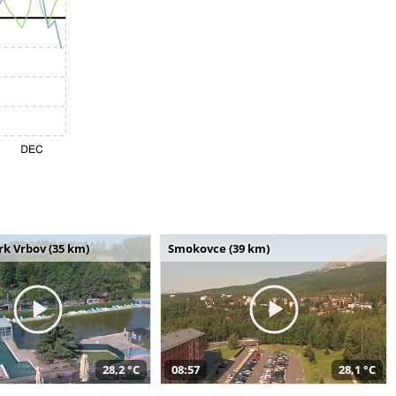
k Vrbov (35 km)
Smokovce (39 km)
28,2 °C
08:57
28,1 °C