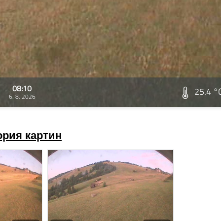
08:10
25.4 °
6. 8. 2026
ория картин