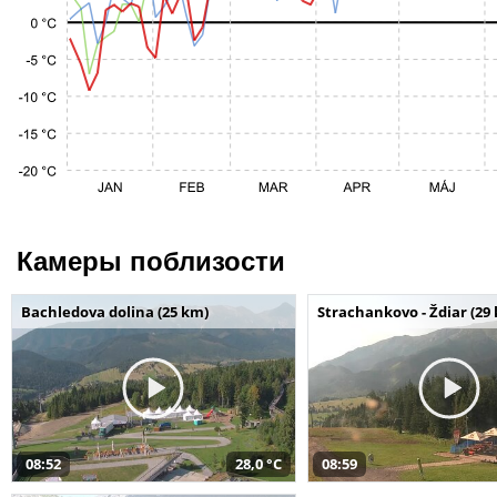
Камеры поблизости
Bachledova dolina (25 km)
Strachankovo - Ždiar (29
08:52
28,0 °C
08:59