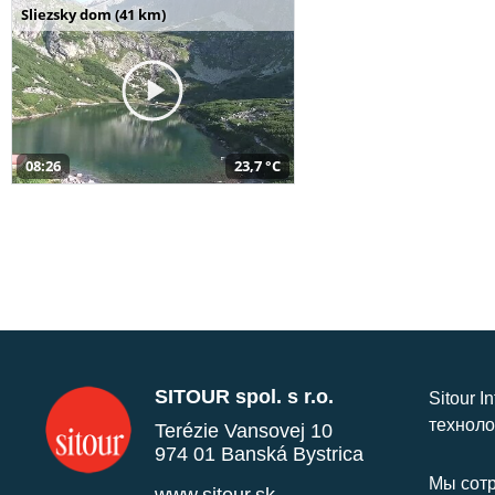
Sliezsky dom (41 km)
08:26
23,7 °C
SITOUR spol. s r.o.
Sitour I
техноло
Terézie Vansovej 10
974 01 Banská Bystrica
Мы сотр
www.sitour.sk