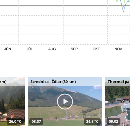
 km)
Strednica - Ždiar (30 km)
Thermal par
26,0 °C
08:37
24,8 °C
09:02