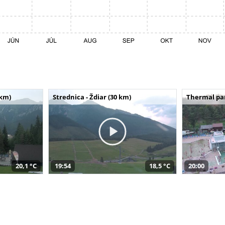
 km)
Strednica - Ždiar (30 km)
Thermal par
20,1 °C
19:54
18,5 °C
20:00