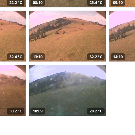
22,2 °C
08:10
25,4 °C
09:10
32,4 °C
13:10
32,2 °C
14:10
30,2 °C
18:09
28,2 °C