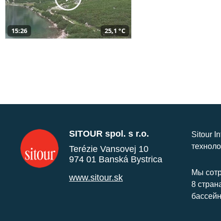
15:26
25,1 °C
SITOUR spol. s r.o.
Sitour I
техноло
Terézie Vansovej 10
974 01 Banská Bystrica
Мы сотр
www.sitour.sk
8 стран
бассейн