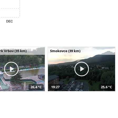
k Vrbov (35 km)
Smokovce (39 km)
26,4 °C
19:27
25,6 °C