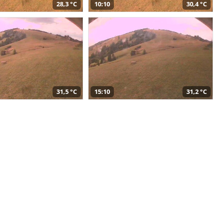
28,3 °C
10:10
30,4 °C
31,5 °C
15:10
31,2 °C