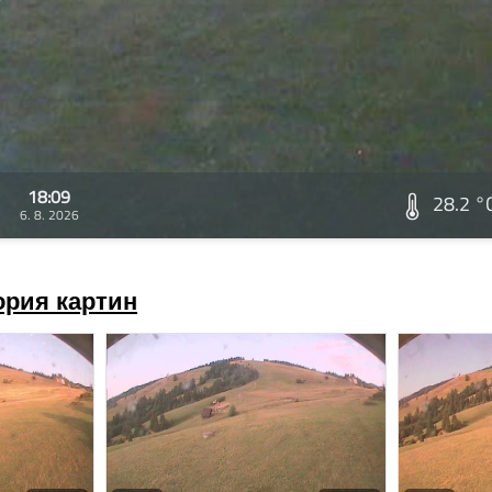
18:09
28.2 °
6. 8. 2026
ория картин