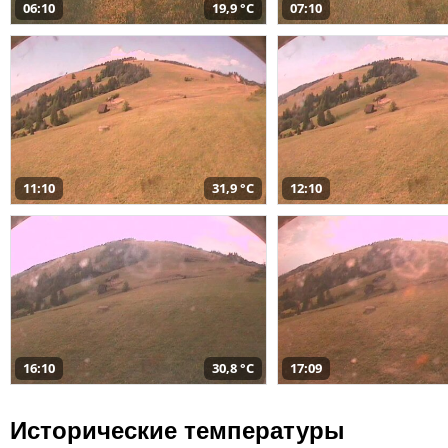
06:10
19,9 °C
07:10
11:10
31,9 °C
12:10
16:10
30,8 °C
17:09
Исторические температуры