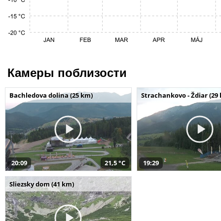
Камеры поблизости
Bachledova dolina (25 km)
Strachankovo - Ždiar (29
20:09
21,5 °C
19:29
Sliezsky dom (41 km)