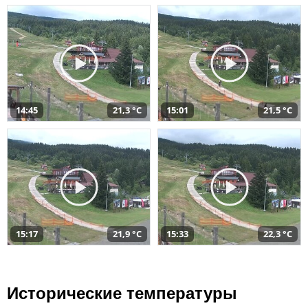
14:45
21,3 °C
15:01
21,5 °C
15:17
21,9 °C
15:33
22,3 °C
Исторические температуры