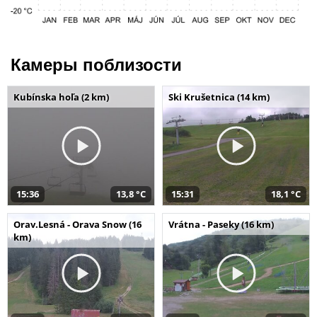
Камеры поблизости
Kubínska hoľa (2 km)
Ski Krušetnica (14 km)
15:36
13,8 °C
15:31
18,1 °C
Orav.Lesná - Orava Snow (16
Vrátna - Paseky (16 km)
km)