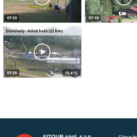
07:33
07:19
Donovaly - Nová hoľa (22 km)
07:25
15,4 °C
SITOUR spol. s r.o.