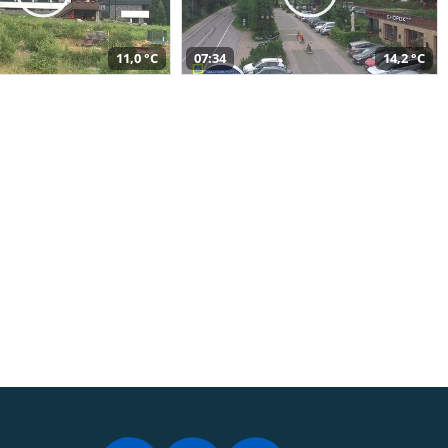
11,0 °C
07:34
14,2 °C