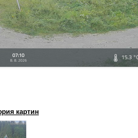
07:10
15.3 °
8. 8. 2026
ория картин