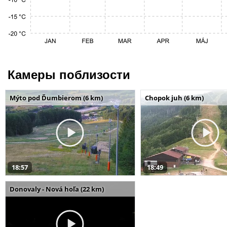
Камеры поблизости
Mýto pod Ďumbierom (6 km)
Chopok juh (6 km)
18:57
18:49
Donovaly - Nová hoľa (22 km)