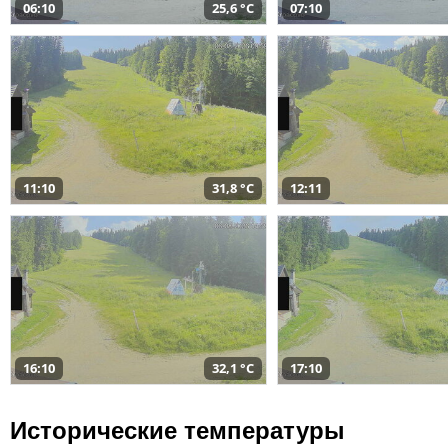
06:10
25,6 °C
07:10
11:10
31,8 °C
12:11
16:10
32,1 °C
17:10
Исторические температуры