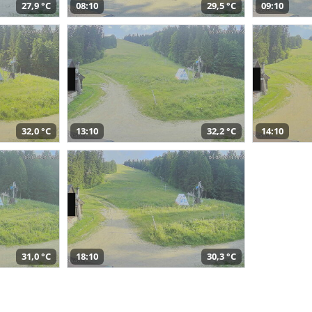
27,9 °C
08:10
29,5 °C
09:10
32,0 °C
13:10
32,2 °C
14:10
31,0 °C
18:10
30,3 °C