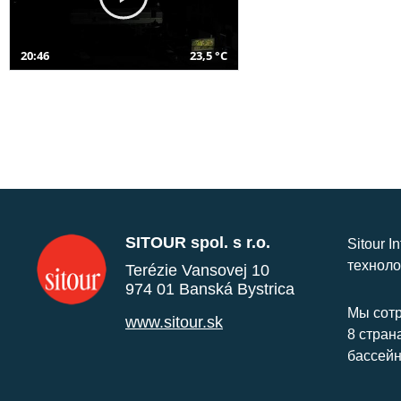
20:46
23,5 °C
SITOUR spol. s r.o.
Sitour I
техноло
Terézie Vansovej 10
974 01 Banská Bystrica
Мы сотр
www.sitour.sk
8 стран
бассейн