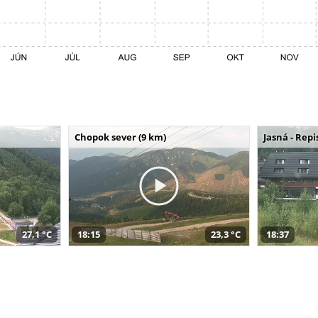
Chopok sever (9 km)
Jasná - Repi
27,1 °C
18:15
23,3 °C
18:37