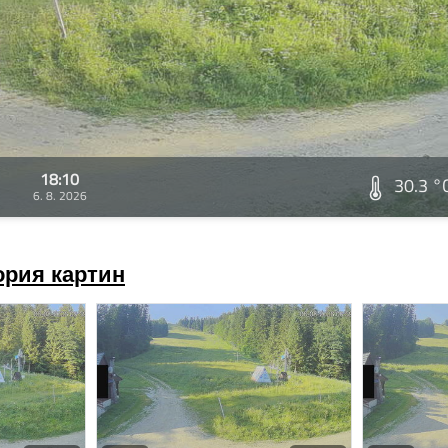
18:10
30.3 °
6. 8. 2026
ория картин