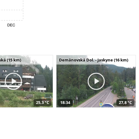
ská (15 km)
Demänovská Dol. - Jaskyne (16 km)
25,3 °C
18:34
27,8 °C