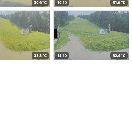
30,6 °C
10:10
31,6 °C
32,3 °C
15:10
32,4 °C