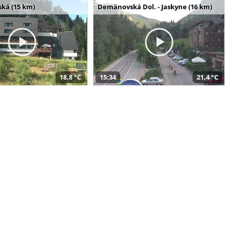
ská (15 km)
Demänovská Dol. - Jaskyne (16 km)
18,8 °C
15:34
21,4 °C