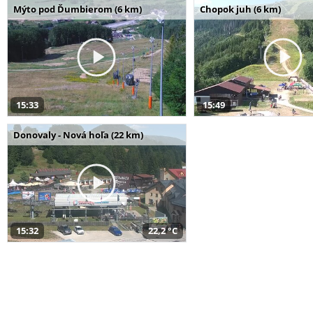
Mýto pod Ďumbierom (6 km)
Chopok juh (6 km)
15:33
15:49
Donovaly - Nová hoľa (22 km)
15:32
22,2 °C