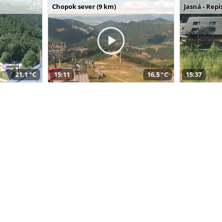
Chopok sever (9 km)
Jasná - Repi
21,1 °C
15:11
16,5 °C
15:37