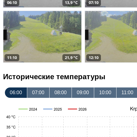
06:10
13,9 °C
07:10
11:10
21,9 °C
12:10
Исторические температуры
06:00
07:00
08:00
09:00
10:00
11:00