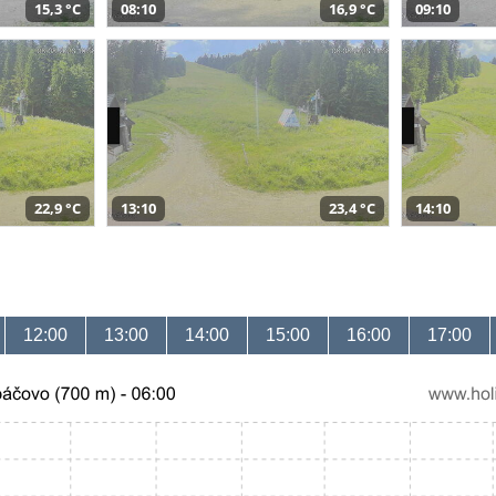
15,3 °C
08:10
16,9 °C
09:10
22,9 °C
13:10
23,4 °C
14:10
12:00
13:00
14:00
15:00
16:00
17:00