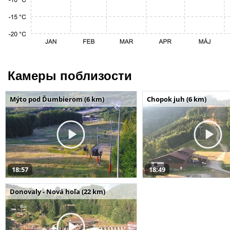
Камеры поблизости
Mýto pod Ďumbierom (6 km)
Chopok juh (6 km)
18:57
18:49
Donovaly - Nová hoľa (22 km)