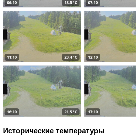
06:10
18,5 °C
07:10
11:10
23,4 °C
12:10
16:10
21,5 °C
17:10
Исторические температуры