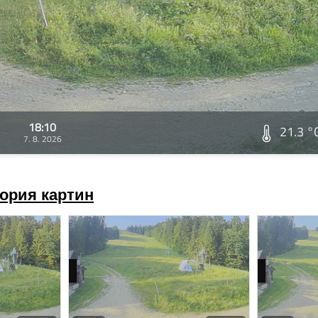
18:10
21.3 °
7. 8. 2026
ория картин