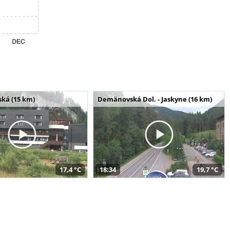
ská (15 km)
Demänovská Dol. - Jaskyne (16 km)
17,4 °C
18:34
19,7 °C