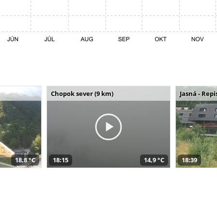
Chopok sever (9 km)
Jasná - Repi
18,8 °C
18:15
14,9 °C
18:39