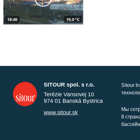
18:40
19,0 °C
SITOUR spol. s r.o.
Sitour I
техноло
Terézie Vansovej 10
974 01 Banská Bystrica
Мы сотр
www.sitour.sk
8 стран
бассейн