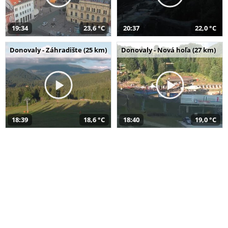
19:34
23,6 °C
20:37
22,0 °C
Donovaly - Záhradište (25 km)
Donovaly - Nová hoľa (27 km)
18:39
18,6 °C
18:40
19,0 °C