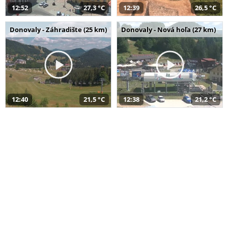
12:52
27,3 °C
12:39
26,5 °C
Donovaly - Záhradište (25 km)
Donovaly - Nová hoľa (27 km)
12:40
21,5 °C
12:38
21,2 °C