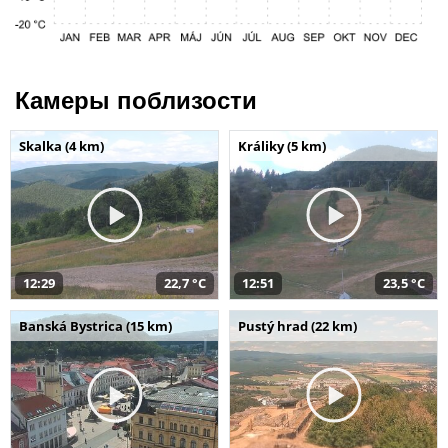
Камеры поблизости
Skalka (4 km)
Králiky (5 km)
12:29
22,7 °C
12:51
23,5 °C
Banská Bystrica (15 km)
Pustý hrad (22 km)