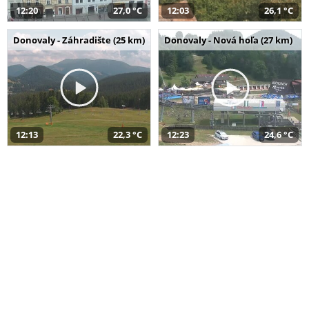
12:20
27,0 °C
12:03
26,1 °C
Donovaly - Záhradište (25 km)
Donovaly - Nová hoľa (27 km)
12:13
22,3 °C
12:23
24,6 °C