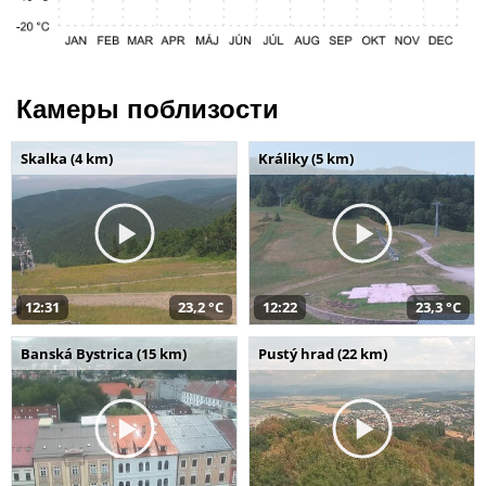
Камеры поблизости
Skalka (4 km)
Králiky (5 km)
12:31
23,2 °C
12:22
23,3 °C
Banská Bystrica (15 km)
Pustý hrad (22 km)