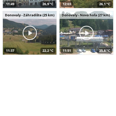
11:49
26,9 °C
12:03
26,1 °C
Donovaly - Záhradište (25 km)
Donovaly - Nová hoľa (27 km)
11:37
22,2 °C
11:51
25,8 °C