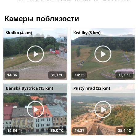
Камеры поблизости
Skalka (4 km)
Králiky (5 km)
14:36
31,7 °C
14:35
32,1 °C
Banská Bystrica (15 km)
Pustý hrad (22 km)
14:34
36,0 °C
14:37
35,1 °C