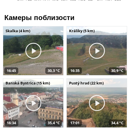
Камеры поблизости
Skalka (4 km)
Králiky (5 km)
16:45
30,3 °C
16:35
30,9 °C
Banská Bystrica (15 km)
Pustý hrad (22 km)
16:34
35,4 °C
17:01
34,4 °C