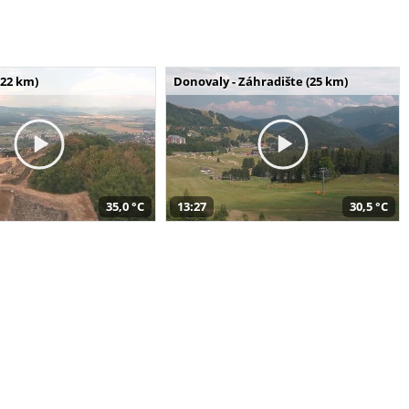
(22 km)
Donovaly - Záhradište (25 km)
35,0 °C
13:27
30,5 °C