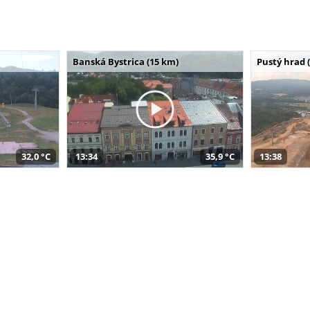
Banská Bystrica (15 km)
Pustý hrad 
32,0 °C
13:34
35,9 °C
13:38