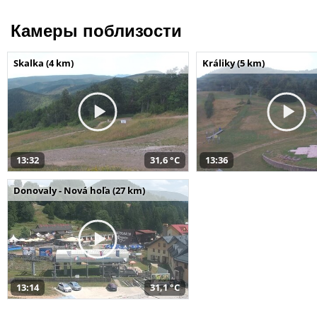
Камеры поблизости
Skalka (4 km)
Králiky (5 km)
13:32
31,6 °C
13:36
Donovaly - Nová hoľa (27 km)
13:14
31,1 °C