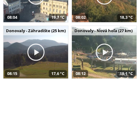
08:04
19,7 °C
08:02
18,3 °C
Donovaly - Záhradište (25 km)
Donovaly - Nová hoľa (27 km)
08:15
17,6 °C
08:12
18,1 °C