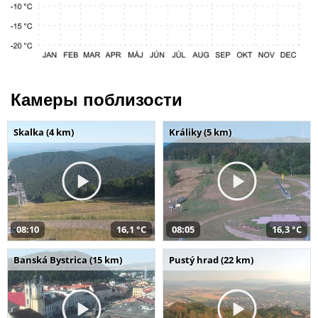
Камеры поблизости
Skalka (4 km)
Králiky (5 km)
08:10
16,1 °C
08:05
16,3 °C
Banská Bystrica (15 km)
Pustý hrad (22 km)