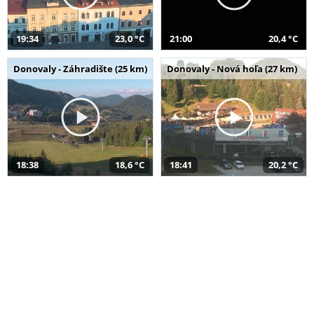
19:34
23,0 °C
21:00
20,4 °C
Donovaly - Záhradište (25 km)
Donovaly - Nová hoľa (27 km)
18:38
18,6 °C
18:41
20,2 °C