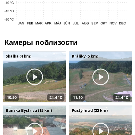
Камеры поблизости
Skalka (4 km)
Králiky (5 km)
10:50
24,4 °C
11:10
24,4 °C
Banská Bystrica (15 km)
Pustý hrad (22 km)