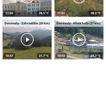
11:05
28,5 °C
11:01
28,0 °C
Donovaly - Záhradište (25 km)
Donovaly - Nová hoľa (27 km)
10:47
21,7 °C
10:53
25,7 °C