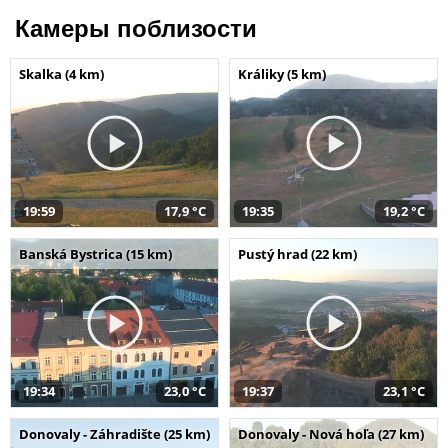
Камеры поблизости
Skalka (4 km)
Králiky (5 km)
19:59
17,9 °C
19:35
19,2 °C
Banská Bystrica (15 km)
Pustý hrad (22 km)
19:34
23,0 °C
19:37
23,1 °C
Donovaly - Záhradište (25 km)
Donovaly - Nová hoľa (27 km)