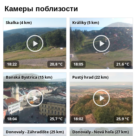
Камеры поблизости
Skalka (4 km)
Králiky (5 km)
18:22
20,8 °C
18:05
21,6 °C
Banská Bystrica (15 km)
Pustý hrad (22 km)
18:04
25,7 °C
18:02
25,9 °C
Donovaly - Záhradište (25 km)
Donovaly - Nová hoľa (27 km)