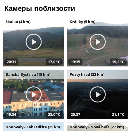
Камеры поблизости
Skalka (4 km)
Králiky (5 km)
20:31
17,0 °C
19:35
19,2 °C
Banská Bystrica (15 km)
Pustý hrad (22 km)
19:34
23,0 °C
20:37
21,1 °C
Donovaly - Záhradište (25 km)
Donovaly - Nová hoľa (27 km)