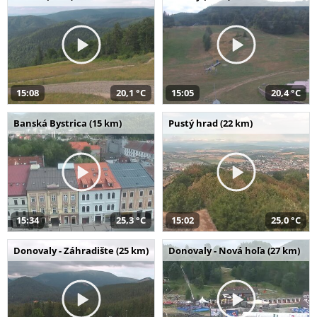
15:08
20,1 °C
15:05
20,4 °C
Banská Bystrica (15 km)
Pustý hrad (22 km)
15:34
25,3 °C
15:02
25,0 °C
Donovaly - Záhradište (25 km)
Donovaly - Nová hoľa (27 km)