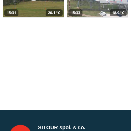
15:31
20,1 °C
15:33
18,9 °C
SITOUR spol. s r.o.