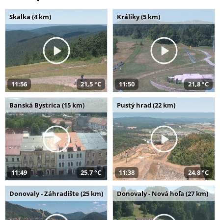
Skalka (4 km)
Králiky (5 km)
11:56
21,5 °C
11:50
21,8 °C
Banská Bystrica (15 km)
Pustý hrad (22 km)
11:49
25,7 °C
11:38
24,8 °C
Donovaly - Záhradište (25 km)
Donovaly - Nová hoľa (27 km)