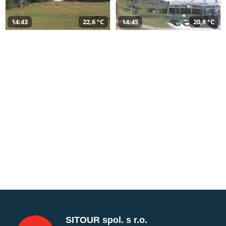
14:43
22,6 °C
14:45
20,8 °C
SITOUR spol. s r.o.