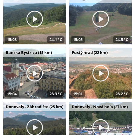
15:08
24,1 °C
15:05
24,5 °C
Banská Bystrica (15 km)
Pustý hrad (22 km)
15:04
28,3 °C
15:01
28,2 °C
Donovaly - Záhradište (25 km)
Donovaly - Nová hoľa (27 km)