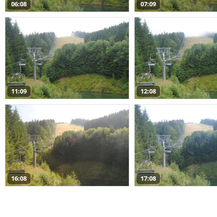
06:08
07:09
11:09
12:08
16:08
17:08