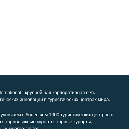
nternational - крупнейшая корпоративная сеть
гических инноваций в туристических центрах мира.
удничаем с более чем 1000 туристических центров в
ах: горнолыжные курорты, горные курорты,
ы и многое другое.