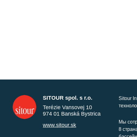
SITOUR spol. s r.o.
Sitour I
техноло
Terézie Vansovej 10
974 01 Banská Bystrica
Мы сотр
www.sitour.sk
8 стран
бассейн