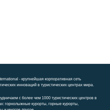
nternational - крупнейшая корпоративная сеть
гических инноваций в туристических центрах мира.
удничаем с более чем 1000 туристических центров в
ах: горнолыжные курорты, горные курорты,
ы и многое другое.