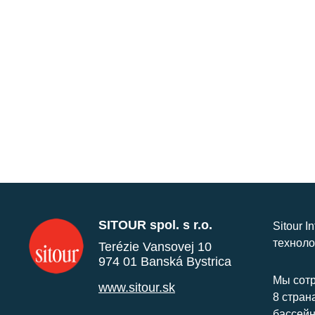
SITOUR spol. s r.o.
Sitour I
техноло
Terézie Vansovej 10
974 01 Banská Bystrica
Мы сотр
www.sitour.sk
8 стран
бассейн