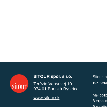
SITOUR spol. s r.o.
Sitour I
техноло
Terézie Vansovej 10
974 01 Banská Bystrica
Мы сотр
www.sitour.sk
8 стран
бассейн