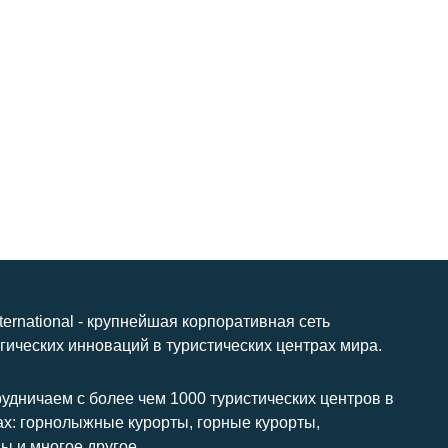
nternational - крупнейшая корпоративная сеть
гических инноваций в туристических центрах мира.
удничаем с более чем 1000 туристических центров в
ах: горнолыжные курорты, горные курорты,
ы и многое другое.