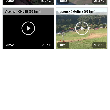
20:50
15,2 °C
18:35
21,4 °C
Vrátna - CHLEB (59 km)
Jasenská dolina (65 km)
20:52
7,8 °C
18:15
18,8 °C