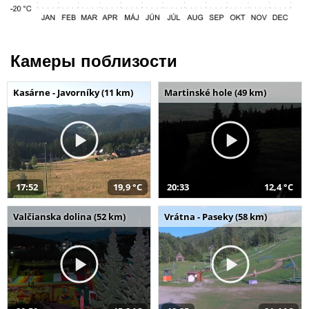
Камеры поблизости
Kasárne - Javorníky (11 km)
Martinské hole (49 km)
17:52
19,9 °C
20:33
12,4 °C
Valčianska dolina (52 km)
Vrátna - Paseky (58 km)