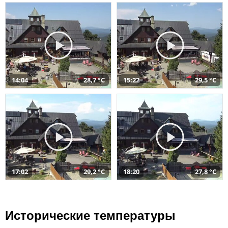
14:04
28,7 °C
15:22
29,5 °C
17:02
29,2 °C
18:20
27,8 °C
Исторические температуры