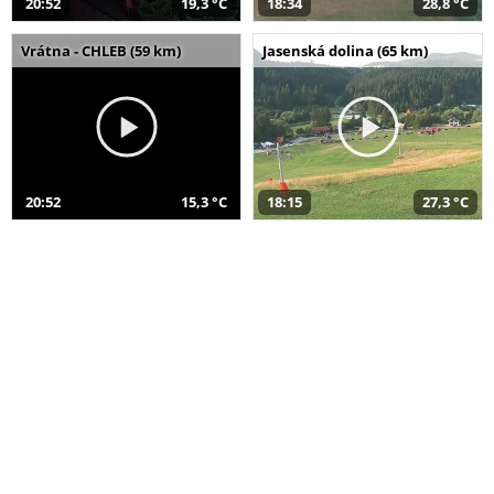
20:52
19,3 °C
18:34
28,8 °C
Vrátna - CHLEB (59 km)
Jasenská dolina (65 km)
20:52
15,3 °C
18:15
27,3 °C