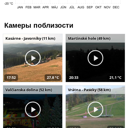
Камеры поблизости
Kasárne - Javorníky (11 km)
Martinské hole (49 km)
17:52
27,8 °C
20:33
21,1 °C
Valčianska dolina (52 km)
Vrátna - Paseky (58 km)