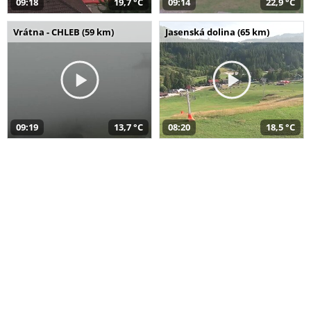
09:18
19,7 °C
09:14
22,9 °C
Vrátna - CHLEB (59 km)
Jasenská dolina (65 km)
09:19
13,7 °C
08:20
18,5 °C