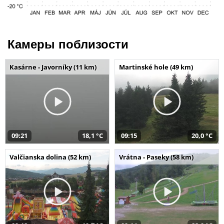
Камеры поблизости
Kasárne - Javorníky (11 km)
Martinské hole (49 km)
09:21
18,1 °C
09:15
20,0 °C
Valčianska dolina (52 km)
Vrátna - Paseky (58 km)