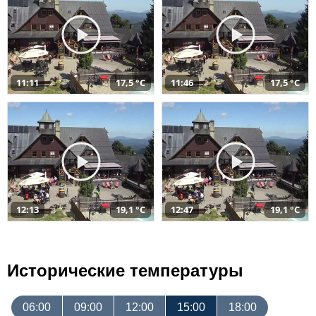
11:11
17,5 °C
11:46
17,5 °C
12:13
19,1 °C
12:47
19,1 °C
Исторические температуры
06:00
09:00
12:00
15:00
18:00