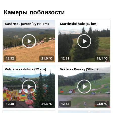
Камеры поблизости
Kasárne - Javorníky (11 km)
Martinské hole (49 km)
12:52
21,0 °C
12:31
18,1 °C
Valčianska dolina (52 km)
Vrátna - Paseky (58 km)
12:48
21,3 °C
12:52
24,0 °C