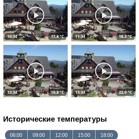
10:34
17,8 °C
11:34
18,3 °C
12:34
19,8 °C
13:34
22,0 °C
Исторические температуры
06:00
09:00
12:00
15:00
18:00