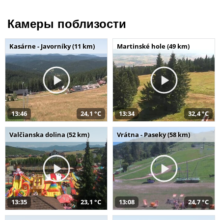
Камеры поблизости
Kasárne - Javorníky (11 km)
Martinské hole (49 km)
13:46
24,1 °C
13:34
32,4 °C
Valčianska dolina (52 km)
Vrátna - Paseky (58 km)
13:35
23,1 °C
13:08
24,7 °C