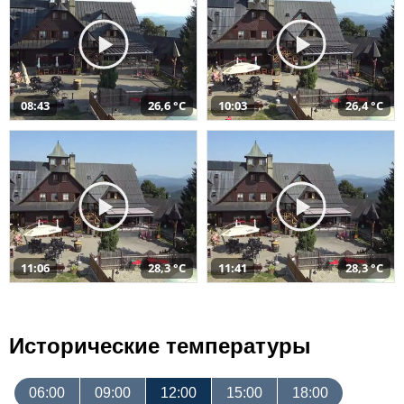
08:43
26,6 °C
10:03
26,4 °C
11:06
28,3 °C
11:41
28,3 °C
Исторические температуры
06:00
09:00
12:00
15:00
18:00