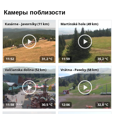
Камеры поблизости
Kasárne - Javorníky (11 km)
Martinské hole (49 km)
11:52
31,2 °C
11:59
35,2 °C
Valčianska dolina (52 km)
Vrátna - Paseky (58 km)
11:58
30,5 °C
12:06
32,8 °C